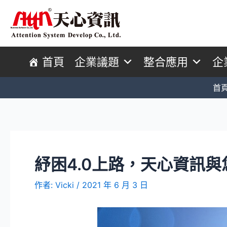
首頁
企業議題
整合應用
企
首
紓困4.0上路，天心資訊
作者:
Vicki
/
2021 年 6 月 3 日