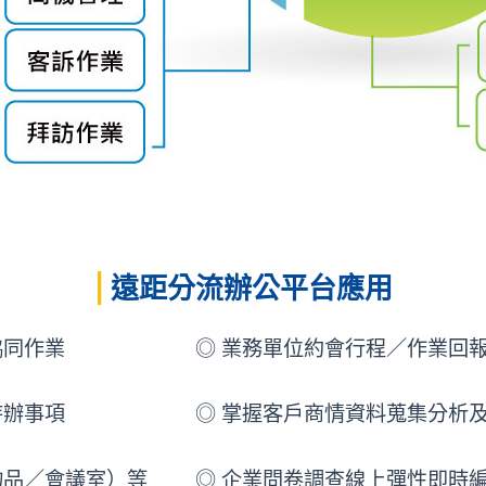
|
遠距分流辦公平台應用
協同作業
◎ 業務單位約會行程／作業回
待辦事項
◎ 掌握客戶商情資料蒐集分析
物品／會議室）等
◎ 企業問卷調查線上彈性即時