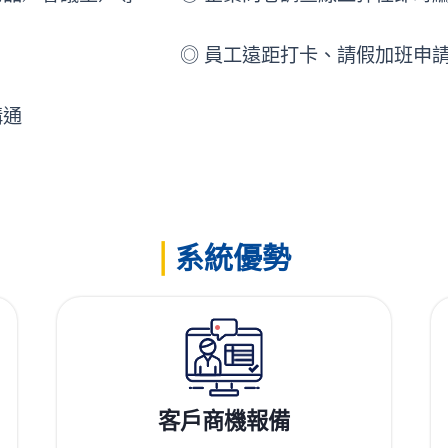
◎ 員工遠距打卡、請假加班申
溝通
|
系統優勢
客戶商機報備