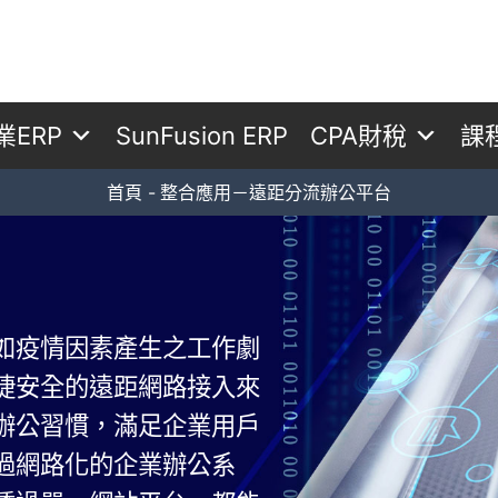
業ERP
SunFusion ERP
CPA財稅
課
首頁
整合應用－遠距分流辦公平台
疫情因素產生之工作劇
捷安全的遠距網路接入來
辦公習慣，滿足企業用戶
過網路化的企業辦公系