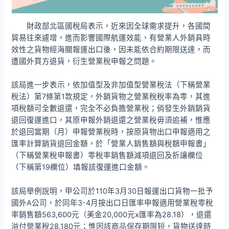
財政部北區國稅局表示，近來因全球需求提升，各國間
貿易往來遽增，進而影響國際航運效能，有營業人外銷具時
效性之貨物經海關報運出口後，因未能依合約期限送達，而
遭國外買方退貨，衍生營業稅申報之問題。
該局進一步表示，依加值型及非加值型營業稅法（下稱營業
稅法）第7條第1款規定，外銷貨物之營業稅稅率為零，其進
項稅額可全數退還，完全不必負擔營業稅；倘發生外銷銷貨
退回復運進口，其原申報外銷退還之營業稅毋須追補，惟應
於退回當期（月）申報營業稅時，按原貨物出口申報適用之
匯率計算銷貨退回金額，於「營業人銷售額與稅額申報書」
（下稱營業稅申報書）零稅率銷售額減項退回及折讓欄位
（下稱第19欄位）填報該復運進口金額。
該局舉例說明，甲公司於110年3月30日報運出口貨物一批予
國外A公司，於同年3-4月按出口日匯率申報適用營業稅零稅
率銷售額563,600元（美金20,000元x匯率為28.18），退還
溢付營業稅28,180元；惟因該商品保存期限短，貨物送達時