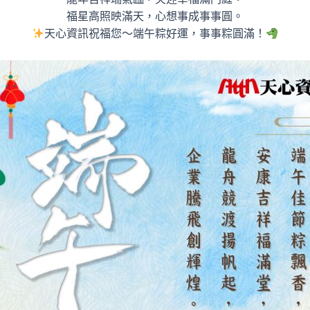
福星高照映滿天，心想事成事事圓。
天心資訊祝福您～端午粽好運，事事粽圓滿！