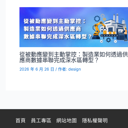
從被動應變到主動掌控：製造業如何透過供
應商數據串聯完成深水區轉型？
2026 年 6 月 26 日
/ 作者:
design
首頁
員工專區
網站地圖
隱私權聲明