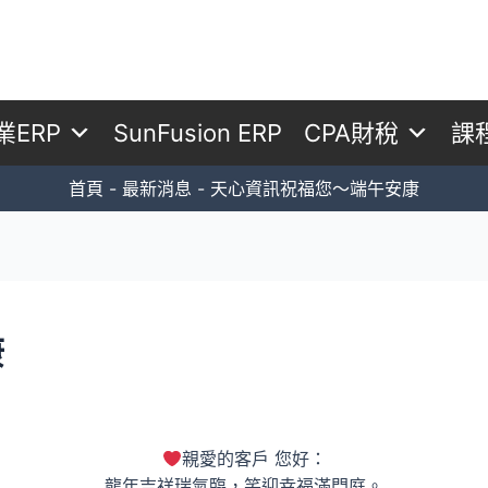
業ERP
SunFusion ERP
CPA財稅
課
首頁
最新消息
天心資訊祝福您～端午安康
康
親愛的客戶 您好：
龍年吉祥瑞氣臨，笑迎幸福滿門庭。