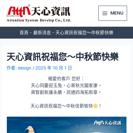
MENU
首頁
最新消息
天心資訊祝福您～中秋節快樂
天心資訊祝福您～中秋節快樂
作者:
design
/
2025 年 10 月 1 日
親愛的客戶 您好：
天心同慶迎玉兔，心寄秋光闔家康。
資智創新護永續，訊通四海拓新章。
天心資訊祝福您～中秋佳節愉快
！