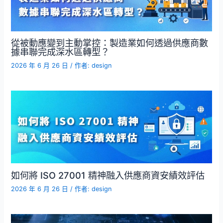
從被動應變到主動掌控：製造業如何透過供應商數
據串聯完成深水區轉型？
2026 年 6 月 26 日
/ 作者:
design
如何將 ISO 27001 精神融入供應商資安績效評估
2026 年 6 月 26 日
/ 作者:
design