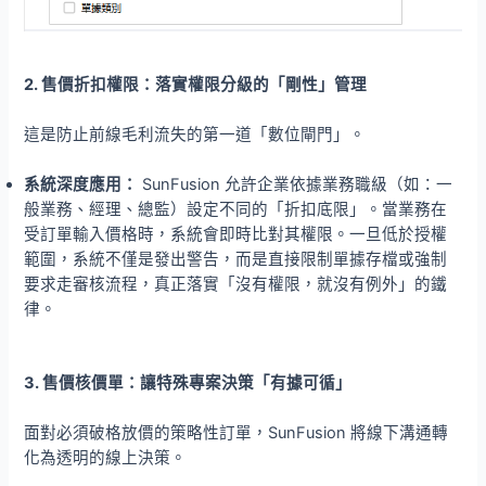
2. 售價折扣權限：落實權限分級的「剛性」管理
這是防止前線毛利流失的第一道「數位閘門」。
系統深度應用：
SunFusion 允許企業依據業務職級（如：一
般業務、經理、總監）設定不同的「折扣底限」。當業務在
受訂單輸入價格時，系統會即時比對其權限。一旦低於授權
範圍，系統不僅是發出警告，而是直接限制單據存檔或強制
要求走審核流程，真正落實「沒有權限，就沒有例外」的鐵
律。
3. 售價核價單：讓特殊專案決策「有據可循」
面對必須破格放價的策略性訂單，SunFusion 將線下溝通轉
化為透明的線上決策。