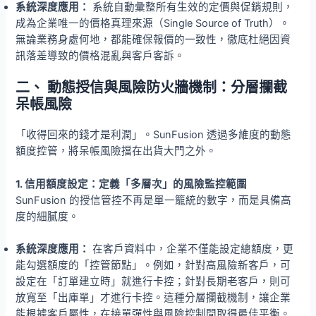
系統深度應用：
系統自動彙整所有生效的定價與促銷規則，
成為企業唯一的價格真理來源（Single Source of Truth）。
無論業務身處何地，都能確保報價的一致性，徹底杜絕因資
訊落差導致的價格混亂與客戶客訴。
二、 動態授信與風險防火牆機制：分層攔截
呆帳風險
「收得回來的錢才是利潤」。SunFusion 透過多維度的動態
額度控管，將呆帳風險擋在出貨大門之外。
1. 信用額度設定：定義「多層次」的風險監控範圍
SunFusion 的授信管控不再是單一籠統的數字，而是具備高
度的細膩度。
系統深度應用：
在客戶資料中，企業不僅能設定總額度，更
能勾選額度的「控管節點」。例如，針對高風險新客戶，可
設定在「訂單建立時」就進行卡控；針對長期老客戶，則可
放寬至「出庫單」才進行卡控。這種分層攔截機制，讓企業
能根據客戶屬性，在接單彈性與風險控制間取得最佳平衡。