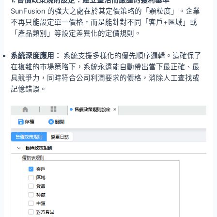
SunFusion 的強大之處在於其定價策略的「顆粒度」。企業
不再只能設定單一價格，而是能針對不同「客戶+區域」或
「產品類別」等設定差異化的定價規則。
系統深度應用：
系統支援多樣化的優先順序邏輯。這確保了
在複雜的市場策略下，系統永遠能自動帶出當下最正確、最
具競爭力，同時符合公司利潤要求的價格，消除人工查找或
記憶錯誤。